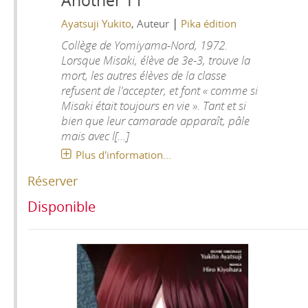
Another T1
|
Ayatsuji Yukito
, Auteur
Pika édition
Collège de Yomiyama-Nord, 1972.
Lorsque Misaki, élève de 3e-3, trouve la
mort, les autres élèves de la classe
refusent de l'accepter, et font « comme si
Misaki était toujours en vie ». Tant et si
bien que leur camarade apparaît, pâle
mais avec l[...]
Plus d'information...
Réserver
Disponible