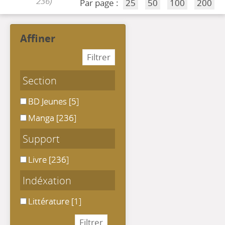
236)
Par page :
25
50
100
200
affiner
Section
BD Jeunes
BD Jeunes
[5]
Manga
Manga
[236]
Support
Livre
Livre
[236]
Indéxation
Littérature
Littérature
[1]