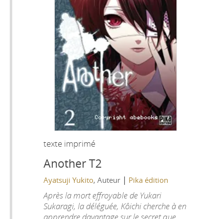
texte imprimé
Another T2
|
Ayatsuji Yukito
, Auteur
Pika édition
Après la mort effroyable de Yukari
Sukaragi, la déléguée, Kôichi cherche à en
apprendre davantage sur le secret que