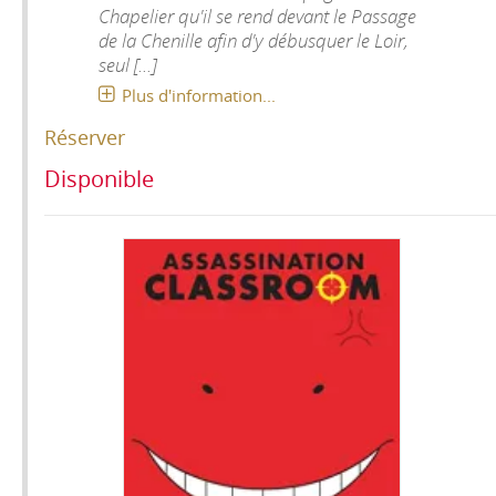
Chapelier qu'il se rend devant le Passage
de la Chenille afin d'y débusquer le Loir,
seul [...]
Plus d'information...
Réserver
Disponible