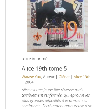
texte imprimé
Alice 19th tome 5
|
|
Watase Yuu
, Auteur
Glénat
Alice 19th
|
2004
Alice est une jeune fille rêveuse mais
terriblement renfermée, qui éprouve les
plus grandes difficultés à exprimer ses
sentiments. Secrètement amoureuse d'un