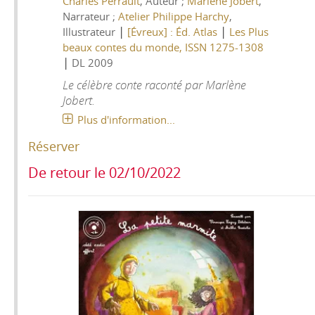
Charles Perrault
, Auteur ;
Marlène Jobert
,
Narrateur ;
Atelier Philippe Harchy
,
|
|
Illustrateur
[Évreux] : Éd. Atlas
Les Plus
beaux contes du monde, ISSN 1275-1308
|
DL 2009
Le célèbre conte raconté par Marlène
Jobert.
Plus d'information...
Réserver
De retour le 02/10/2022