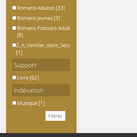
Romans Adultes
Romans Adultes
[33]
Romans Jeunes
Romans Jeunes
[3]
Romans Policiers Adultes
Romans Policiers Adultes
[8]
Z_A_Ventiler_dans_Section
Z_A_Ventiler_dans_Section
[1]
Support
Livre
Livre
[62]
Indéxation
Musique
Musique
[1]