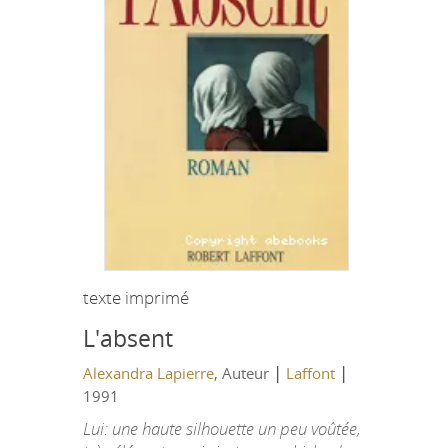
texte imprimé
L'absent
|
|
Alexandra Lapierre
, Auteur
Laffont
1991
Lui: une haute silhouette un peu voûtée,