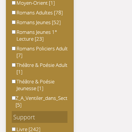
Moyen-Orient
Moyen-Orient
[1]
Romans Adultes
Romans Adultes
[78]
Romans Jeunes
Romans Jeunes
[52]
Romans Jeunes 1° Lecture
Romans Jeunes 1°
Lecture
[23]
Romans Policiers Adultes
Romans Policiers Adultes
[7]
Théâtre & Poésie Adulte
Théâtre & Poésie Adulte
[1]
Théâtre & Poésie Jeunesse
Théâtre & Poésie
Jeunesse
[1]
Z_A_Ventiler_dans_Section
Z_A_Ventiler_dans_Section
[5]
Support
Livre
Livre
[242]