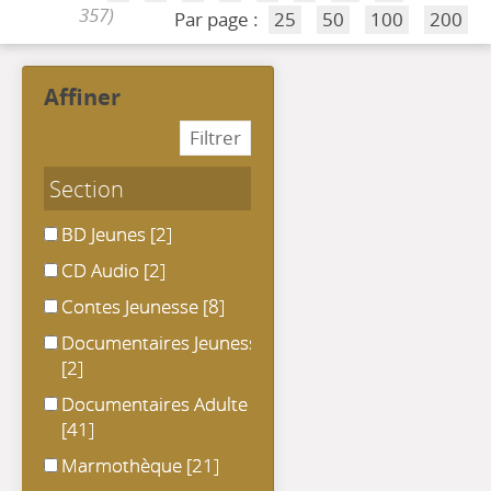
357)
Par page :
25
50
100
200
affiner
Section
BD Jeunes
BD Jeunes
[2]
CD Audio
CD Audio
[2]
Contes Jeunesse
Contes Jeunesse
[8]
Documentaires Jeunesse
Documentaires Jeunesse
[2]
Documentaires Adulte
Documentaires Adulte
[41]
Marmothèque
Marmothèque
[21]