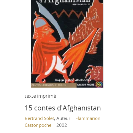
texte imprimé
15 contes d'Afghanistan
|
|
Bertrand Solet
, Auteur
Flammarion
|
Castor poche
2002