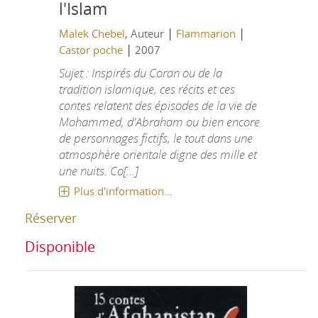
l'Islam
|
|
Malek Chebel
, Auteur
Flammarion
|
Castor poche
2007
Sujet : Inspirés du Coran ou de la
tradition islamique, ces récits et ces
contes relatent des épisodes de la vie de
Mohammed, d'Abraham ou bien encore
de personnages fictifs, le tout dans une
atmosphère orientale digne des mille et
une nuits. Co[...]
Plus d'information...
Réserver
Disponible