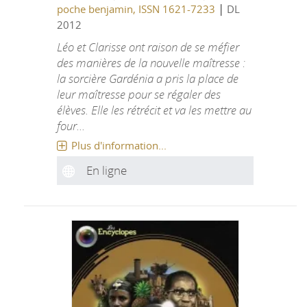
|
poche benjamin, ISSN 1621-7233
DL
2012
Léo et Clarisse ont raison de se méfier
des manières de la nouvelle maîtresse :
la sorcière Gardénia a pris la place de
leur maîtresse pour se régaler des
élèves. Elle les rétrécit et va les mettre au
four...
Plus d'information...
En ligne