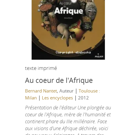
texte imprimé
Au coeur de l'Afrique
|
Bernard Nantet
, Auteur
Toulouse :
|
|
Milan
Les encyclopes
2012
Présentation de l'éditeur Une plongée au
coeur de l'Afrique, mère de l'humanité et
continent phare du IIIe millénaire. Face
aux visions d'une Afrique déchirée, voici