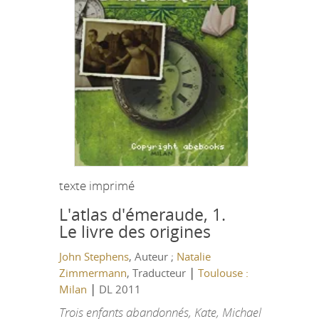
texte imprimé
L'atlas d'émeraude, 1.
Le livre des origines
John Stephens
, Auteur ;
Natalie
|
Zimmermann
, Traducteur
Toulouse :
|
Milan
DL 2011
Trois enfants abandonnés, Kate, Michael