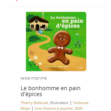
texte imprimé
Le bonhomme en pain
d'épices
|
Thierry Bedouet
, Illustrateur
Toulouse :
|
Milan
Une Histoire à toucher, ISSN