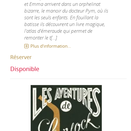
et Emma arrivent dans un orphelinat
bizarre, le manoir du docteur Pym, où ils
sont les seuls enfants. En fouillant la
batisse ils découvrent un livre magique,
l'atlas d'émeraude qui permet de
remonter le t[...]
Plus d'information...
Réserver
Disponible