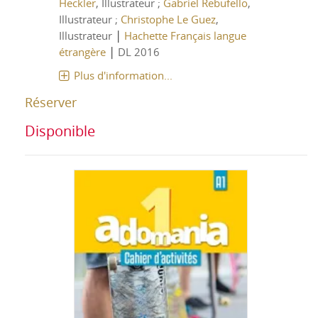
Heckler
, Illustrateur ;
Gabriel Rebufello
,
Illustrateur ;
Christophe Le Guez
,
|
Illustrateur
Hachette Français langue
|
étrangère
DL 2016
Plus d'information...
Réserver
Disponible