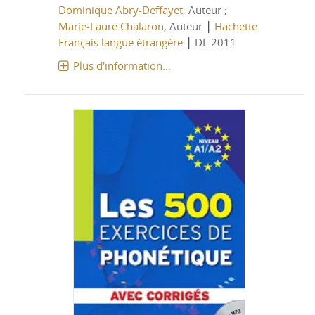
Dominique Abry-Deffayet
, Auteur ;
|
Marie-Laure Chalaron
, Auteur
Hachette
|
Français langue étrangère
DL 2011
Plus d'information...