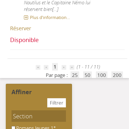
Nautilus et le Capitaine Némo lui
réservent bien[...]
Plus d'information...
Réserver
Disponible
1
(1 - 11 / 11)
Par page :
25
50
100
200
affiner
Section
Romans Jeunes 1° Lecture
Romans Jeunes 1°