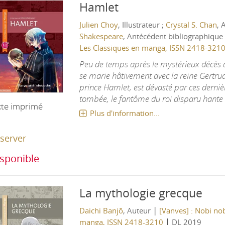
Hamlet
Julien Choy
, Illustrateur ;
Crystal S. Chan
, 
Shakespeare
, Antécédent bibliographique
Les Classiques en manga, ISSN 2418-321
Peu de temps après le mystérieux décès d
se marie hâtivement avec la reine Gertrude
prince Hamlet, est dévasté par ces dernièr
tombée, le fantôme du roi disparu hante l
xte imprimé
Plus d'information...
server
sponible
La mythologie grecque
|
Daichi Banjō
, Auteur
[Vanves] : Nobi nob
|
manga, ISSN 2418-3210
DL 2019