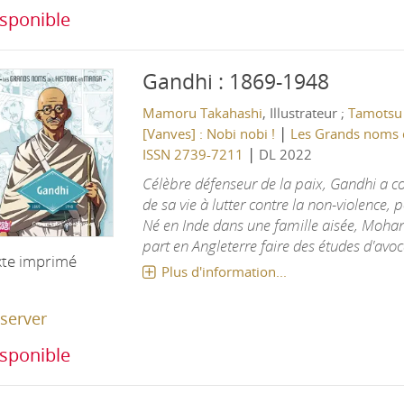
sponible
Gandhi : 1869-1948
Mamoru Takahashi
, Illustrateur ;
Tamotsu
|
[Vanves] : Nobi nobi !
Les Grands noms d
|
ISSN 2739-7211
DL 2022
Célèbre défenseur de la paix, Gandhi a c
de sa vie à lutter contre la non-violence, 
Né en Inde dans une famille aisée, Mo
part en Angleterre faire des études d'avocat
xte imprimé
Plus d'information...
server
sponible