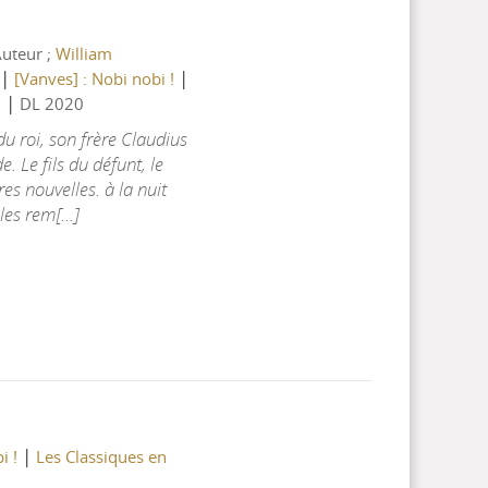
Auteur ;
William
|
|
[Vanves] : Nobi nobi !
|
0
DL 2020
u roi, son frère Claudius
. Le fils du défunt, le
es nouvelles. à la nuit
es rem[...]
|
i !
Les Classiques en