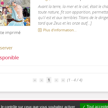
Avant la terre, la mer et le ciel, était le c
toute nature, fit son apparition, permetta
qu'il est et aux terribles Titans de le diri
tard que Zeus et les onze aut[...]
Plus d'information...
xte imprimé
server
sponible
1
(1 - 4 / 4)
 le contrôle sur ceux que vous souhaitez activer
Tout accepte