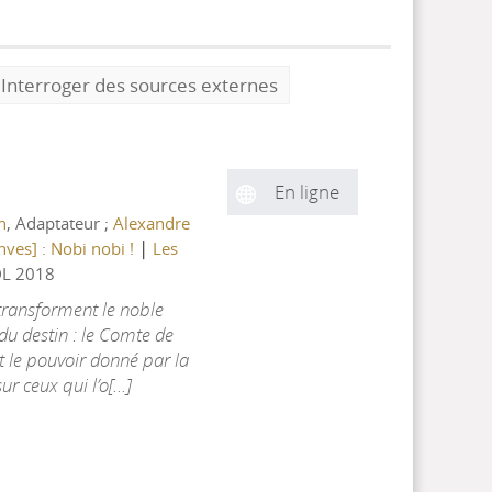
Interroger des sources externes
En ligne
n
, Adaptateur ;
Alexandre
|
nves] : Nobi nobi !
Les
L 2018
 transforment le noble
u destin : le Comte de
 le pouvoir donné par la
 ceux qui l’o[...]