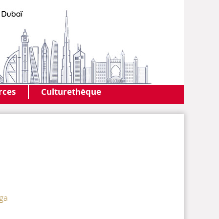
AF DUBAI
MEDIATHÈQUE
rces
Culturethèque
ga