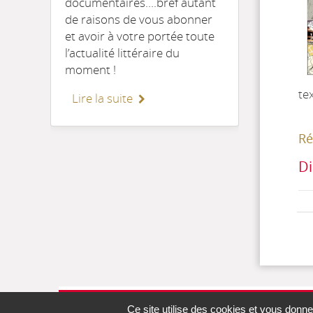
documentaires….bref autant
de raisons de vous abonner
et avoir à votre portée toute
l’actualité littéraire du
moment !
te
Lire la suite
Ré
Di
Ce site utilise des cookies et vous donne