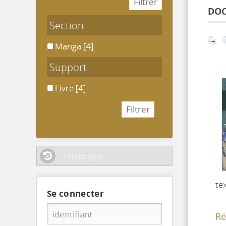
DOC
Section
Manga
Manga
[4]
Support
Livre
Livre
[4]
Historique
te
Se connecter
Ré