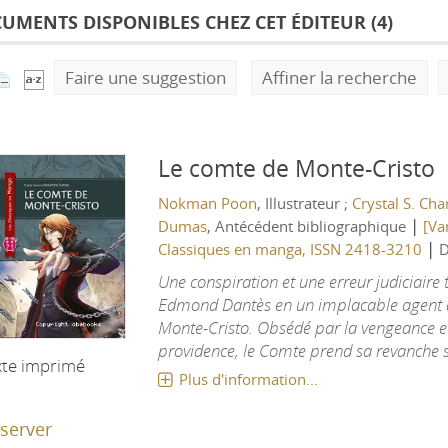
UMENTS DISPONIBLES CHEZ CET ÉDITEUR (
4
)
Faire une suggestion
Affiner la recherche
Le comte de Monte-Cristo
Nokman Poon
, Illustrateur ;
Crystal S. Cha
|
Dumas
, Antécédent bibliographique
[Va
|
Classiques en manga, ISSN 2418-3210
D
Une conspiration et une erreur judiciaire
Edmond Dantès en un implacable agent d
Monte-Cristo. Obsédé par la vengeance et
providence, le Comte prend sa revanche sur
xte imprimé
Plus d'information...
server