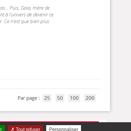
haos... Puis, Gaïa, mère de
nt à l'univers de devenir ce
ger. Ce n'est que bien plus
Par page :
25
50
100
200
r
Tout refuser
Personnaliser