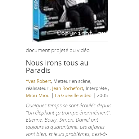
document projeté ou vidéo
Nous irons tous au
Paradis
Yves Robert
, Metteur en scène,
réalisateur ;
Jean Rochefort
, Interprète ;
|
|
Miou-Miou
La Gueville video
2005
Quelques temps se sont écoulés depuis
"Un éléphant ça trompe énormément".
Etienne, Bouly, Simon, Daniel ont
toujours la quarantaine. Les affaires
vont bien, et leurs problèmes, c'est-à-