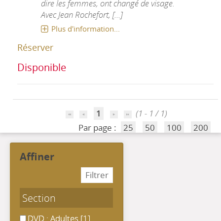
dire les femmes, ont changé de visage.
Avec Jean Rochefort, [...]
Plus d'information...
Réserver
Disponible
1
(1 - 1 / 1)
Par page :
25
50
100
200
affiner
Section
DVD : Adultes
DVD : Adultes
[1]