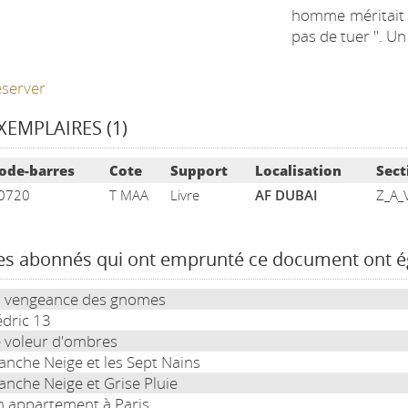
homme méritait d
pas de tuer ". Un
server
XEMPLAIRES (1)
ste des exemplaires
ode-barres
Cote
Support
Localisation
Sect
0720
T MAA
Livre
AF DUBAI
Z_A_V
es abonnés qui ont emprunté ce document ont 
 vengeance des gnomes
dric 13
 voleur d'ombres
anche Neige et les Sept Nains
anche Neige et Grise Pluie
 appartement à Paris