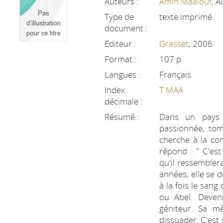
Auteurs :
Amin Maalouf
, A
Type de
texte imprimé
document :
Editeur :
Grasset
, 2006
Format :
107 p.
Langues :
Français
Index.
T MAA
décimale :
Résumé :
Dans un pays 
passionnée, tom
cherche à la con
répond : " C'est
qu'il ressemblera
années, elle se 
à la fois le sang
ou Abel. Deven
géniteur. Sa mè
dissuader. C'est 