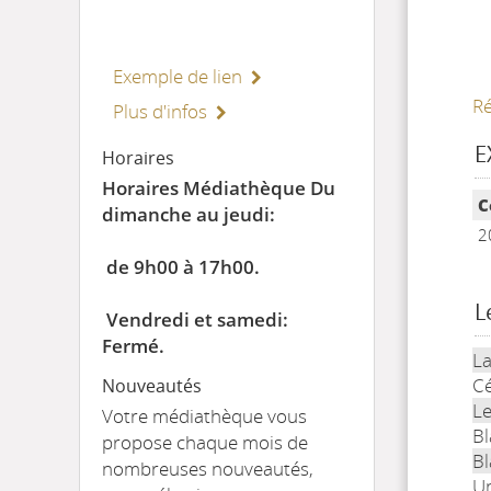
Exemple de lien
Ré
Plus d'infos
E
Horaires
Horaires Médiathèque Du
Li
C
dimanche au jeudi:
2
de 9h00 à 17h00.
L
Vendredi et samedi:
Fermé.
La
Cé
Nouveautés
Le
Votre médiathèque vous
Bl
propose chaque mois de
Bl
nombreuses nouveautés,
Un