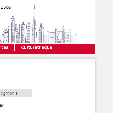
AF DUBAI
MEDIATHÈQUE
rces
Culturethèque
iographie
er