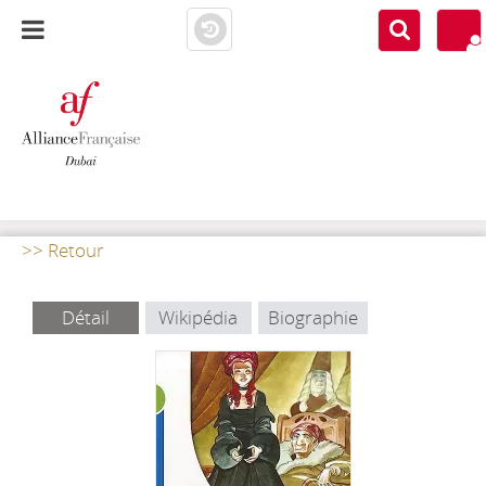
AF DUBAI
MEDIATHÈQUE
>> Retour
Détail
Wikipédia
Biographie