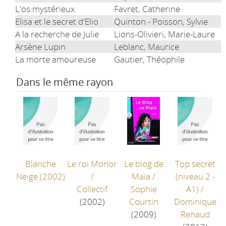
L'os mystérieux
Favret, Catherine
Elisa et le secret d'Elio
Quinton - Poisson, Sylvie
A la recherche de Julie
Lions-Olivieri, Marie-Laure
Arsène Lupin
Leblanc, Maurice
La morte amoureuse
Gautier, Théophile
Dans le même rayon
Blanche
Le roi Monor
Le blog de
Top secret
Neige
(2002)
/
Maïa
/
(niveau 2 -
Collectif
Sophie
A1)
/
(2002)
Courtin
Dominique
(2009)
Renaud