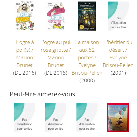
L'ogre à
L'ogre au pull
La maison
L'héritier du
poil(s)
/
rose griotte
/
aux 52
désert
/
Marion
Marion
portes
/
Evelyne
Brunet
Brunet
Evelyne
Brisou-Pellen
(DL 2016)
(DL 2015)
Brisou-Pellen
(2001)
(2000)
Peut-être aimerez-vous