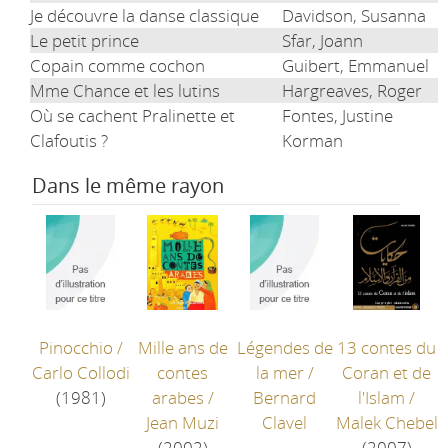
Je découvre la danse classique
Davidson, Susanna
Le petit prince
Sfar, Joann
Copain comme cochon
Guibert, Emmanuel
Mme Chance et les lutins
Hargreaves, Roger
Où se cachent Pralinette et
Fontes, Justine
Clafoutis ?
Korman
Dans le même rayon
Pinocchio
/
Mille ans de
Légendes de
13 contes du
Carlo Collodi
contes
la mer
/
Coran et de
(1981)
arabes
/
Bernard
l'Islam
/
Jean Muzi
Clavel
Malek Chebel
(2002)
(2007)