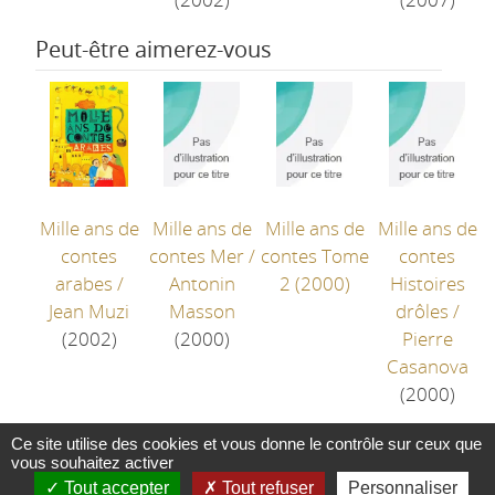
Peut-être aimerez-vous
Mille ans de
Mille ans de
Mille ans de
Mille ans de
contes
contes Mer
/
contes Tome
contes
arabes
/
Antonin
2
(2000)
Histoires
Jean Muzi
Masson
drôles
/
(2002)
(2000)
Pierre
Casanova
(2000)
Ce site utilise des cookies et vous donne le contrôle sur ceux que
vous souhaitez activer
Tout accepter
Tout refuser
Personnaliser