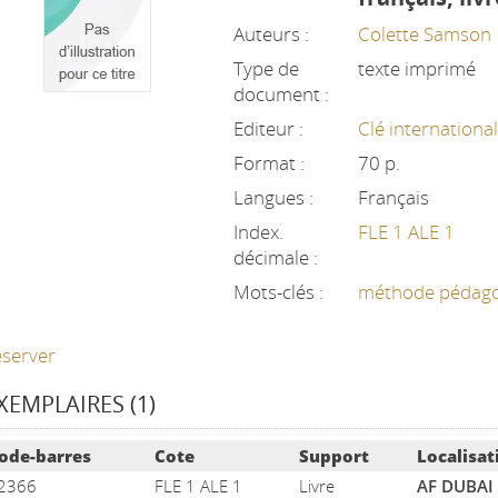
Auteurs :
Colette Samson
Type de
texte imprimé
document :
Editeur :
Clé internationa
Format :
70 p.
Langues :
Français
Index.
FLE 1 ALE 1
décimale :
Mots-clés :
méthode pédag
server
XEMPLAIRES (1)
ste des exemplaires
ode-barres
Cote
Support
Localisat
2366
FLE 1 ALE 1
Livre
AF DUBAI