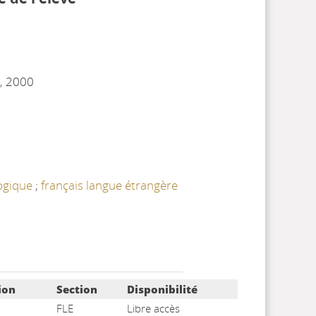
l
, 2000
ogique
;
français langue étrangère
ion
Section
Disponibilité
FLE
Libre accès