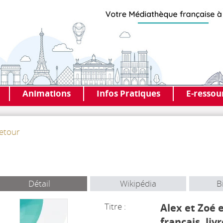
Animations
Infos Pratiques
E-ressou
etour
Détail
Wikipédia
B
Titre :
Alex et Zoé 
français, liv