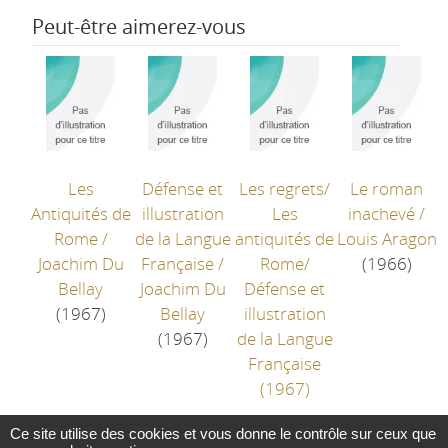
Peut-être aimerez-vous
Les
Défense et
Les regrets/
Le roman
Antiquités de
illustration
Les
inachevé
/
Rome
/
de la Langue
antiquités de
Louis Aragon
Joachim Du
Française
/
Rome/
(1966)
Bellay
Joachim Du
Défense et
(1967)
Bellay
illustration
(1967)
de la Langue
Française
(1967)
Ce site utilise des cookies et vous donne le contrôle sur ceux que