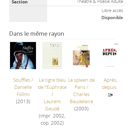
Théâtre & Poésie Adulte
Libre accès
Disponible
Dans le même rayon
Souffles
/
Le tigre bleu
Le spleen de
Après,
Danielle
de l'Euphrate
Paris
/
depuis
Föllmi
/
Charles
(2013)
Laurent
Baudelaire
Gaudé
(2003)
(impr. 2002,
cop. 2002)