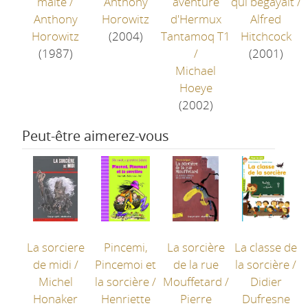
malté
/
Anthony
aventure
qui bégayait
/
Anthony
Horowitz
d'Hermux
Alfred
Horowitz
(2004)
Tantamoq T1
Hitchcock
(1987)
/
(2001)
Michael
Hoeye
(2002)
Peut-être aimerez-vous
La sorciere
Pincemi,
La sorcière
La classe de
de midi
/
Pincemoi et
de la rue
la sorcière
/
Michel
la sorcière
/
Mouffetard
/
Didier
Honaker
Henriette
Pierre
Dufresne