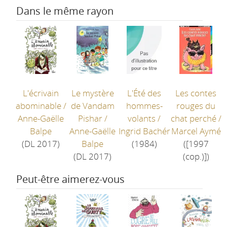
Dans le même rayon
L'écrivain
Le mystère
L'Été des
Les contes
abominable
/
de Vandam
hommes-
rouges du
Anne-Gaëlle
Pishar
/
volants
/
chat perché
/
Balpe
Anne-Gaëlle
Ingrid Bachér
Marcel Aymé
(DL 2017)
Balpe
(1984)
([1997
(DL 2017)
(cop.)])
Peut-être aimerez-vous