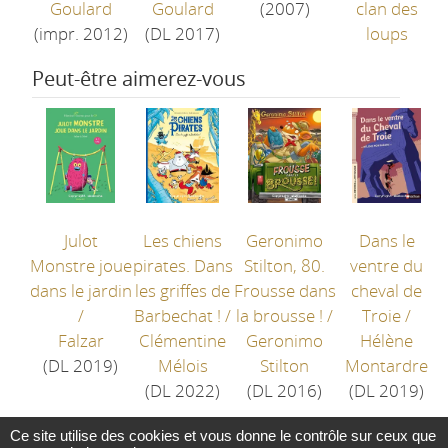
Goulard
Goulard
(2007)
clan des
(impr. 2012)
(DL 2017)
loups
Peut-être aimerez-vous
Julot
Les chiens
Geronimo
Dans le
Monstre joue
pirates. Dans
Stilton, 80.
ventre du
dans le jardin
les griffes de
Frousse dans
cheval de
/
Barbechat !
/
la brousse !
/
Troie
/
Falzar
Clémentine
Geronimo
Hélène
(DL 2019)
Mélois
Stilton
Montardre
(DL 2022)
(DL 2016)
(DL 2019)
Ce site utilise des cookies et vous donne le contrôle sur ceux que