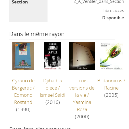
Z_A_Ventiler_dans_Section
Libre accès
Disponible
Dans le même rayon
Cyrano de
Djihad la
Trois
Britannicus
/
Bergerac
/
piece
/
versions de
Racine
Edmond
Ismael Saidi
la vie
/
(2005)
Rostand
(2016)
Yasmina
(1990)
Reza
(2000)