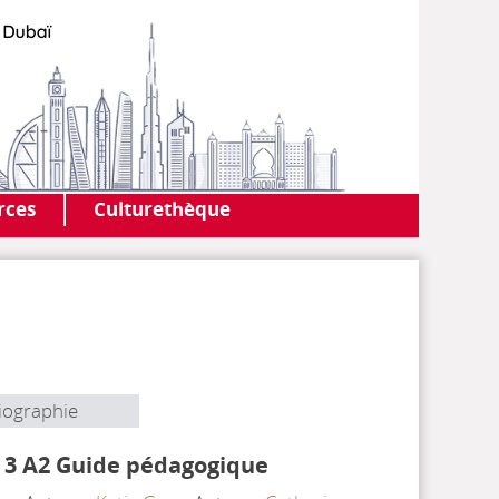
AF DUBAI
MEDIATHÈQUE
rces
Culturethèque
iographie
 3 A2 Guide pédagogique