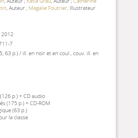
on
, Auteur ;
Katia Grau
, Auteur ;
Catherine
tin
, Auteur ;
Magalie Foutrier
, Illustrateur
. 2012
711-7
, 63 p.) / ill. en noir et en coul., couv. ill. en
e (126 p.) + CD audio
ités (175 p.) + CD-ROM
ique (63 p.)
ur la classe