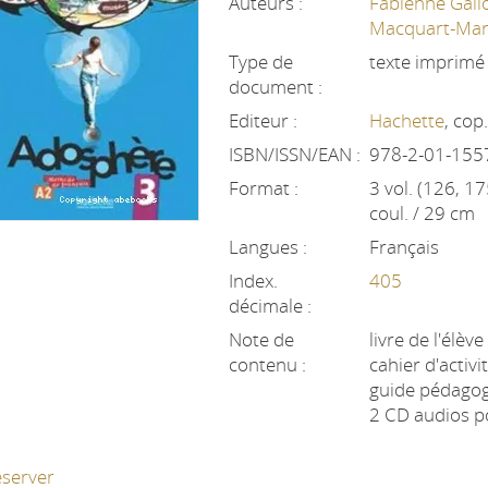
Auteurs :
Fabienne Gall
Macquart-Mar
Type de
texte imprimé
document :
Editeur :
Hachette
, cop
ISBN/ISSN/EAN :
978-2-01-155
Format :
3 vol. (126, 175
coul. / 29 cm
Langues :
Français
Index.
405
décimale :
Note de
livre de l'élèv
contenu :
cahier d'activ
guide pédagog
2 CD audios po
server