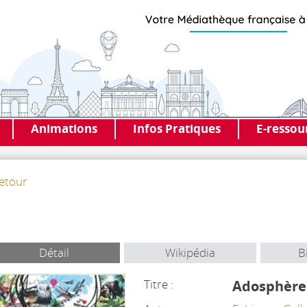
Animations
Infos Pratiques
E-ressou
etour
Détail
Wikipédia
B
Titre :
Adosphère