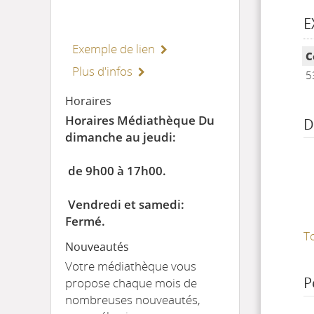
E
Exemple de lien
Li
C
Plus d'infos
5
Horaires
Horaires Médiathèque Du
D
dimanche au jeudi:
de 9h00 à 17h00.
Vendredi et samedi:
Fermé.
T
Nouveautés
Votre médiathèque vous
P
propose chaque mois de
nombreuses nouveautés,