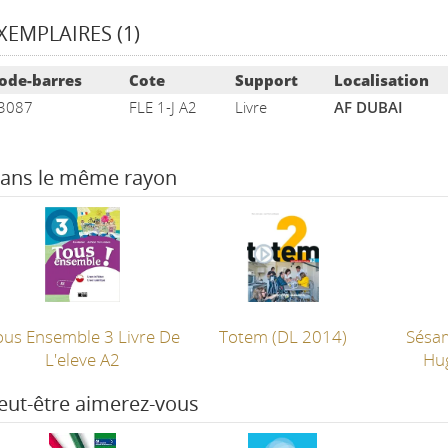
XEMPLAIRES (1)
ste des exemplaires
ode-barres
Cote
Support
Localisation
3087
FLE 1-J A2
Livre
AF DUBAI
ans le même rayon
ous Ensemble 3 Livre De
Totem
(DL 2014)
Sésa
L'eleve A2
Hu
eut-être aimerez-vous