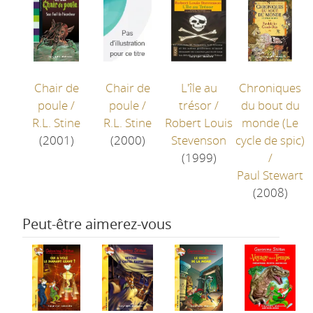
Chair de
Chair de
L'île au
Chroniques
poule
/
poule
/
trésor
/
du bout du
R.L. Stine
R.L. Stine
Robert Louis
monde (Le
(2001)
(2000)
Stevenson
cycle de spic)
(1999)
/
Paul Stewart
(2008)
Peut-être aimerez-vous