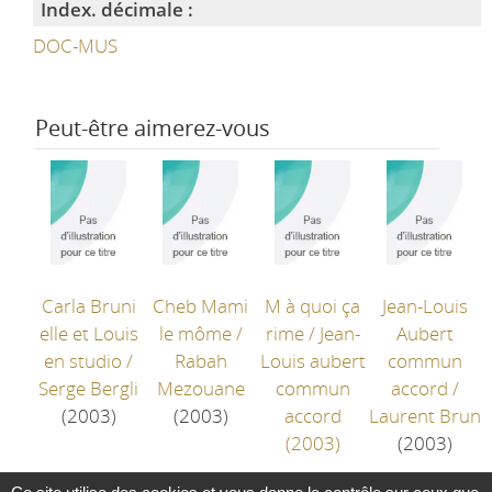
Index. décimale :
DOC-MUS
Peut-être aimerez-vous
Carla Bruni
Cheb Mami
M à quoi ça
Jean-Louis
elle et Louis
le môme
/
rime / Jean-
Aubert
en studio
/
Rabah
Louis aubert
commun
Serge Bergli
Mezouane
commun
accord
/
(2003)
(2003)
accord
Laurent Brun
(2003)
(2003)