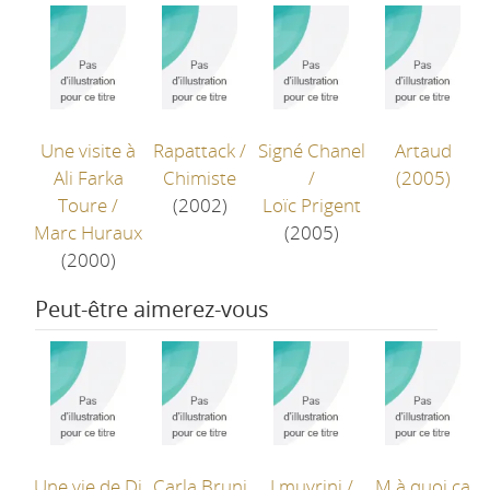
Une visite à
Rapattack
/
Signé Chanel
Artaud
Ali Farka
Chimiste
/
(2005)
Toure
/
(2002)
Loïc Prigent
Marc Huraux
(2005)
(2000)
Peut-être aimerez-vous
Une vie de Dj
Carla Bruni
I muvrini
/
M à quoi ça