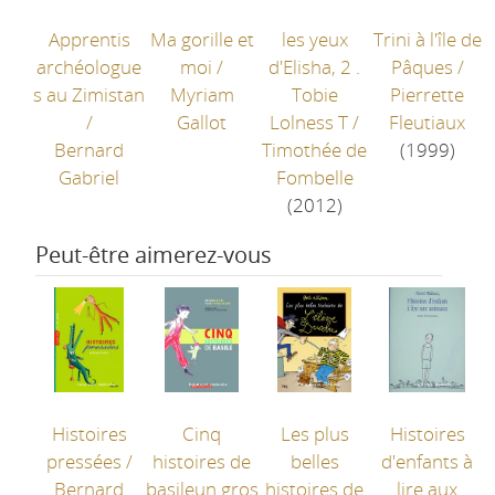
Apprentis
Ma gorille et
les yeux
Trini à l'île de
archéologue
moi
/
d'Elisha, 2 .
Pâques
/
s au Zimistan
Myriam
Tobie
Pierrette
/
Gallot
Lolness T
/
Fleutiaux
Bernard
Timothée de
(1999)
Gabriel
Fombelle
(2012)
Peut-être aimerez-vous
Histoires
Cinq
Les plus
Histoires
pressées
/
histoires de
belles
d'enfants à
Bernard
basileun gros
histoires de
lire aux