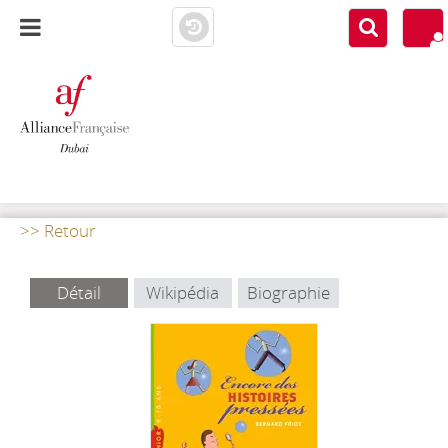
AF DUBAI
MEDIATHÈQUE
>> Retour
Détail
Wikipédia
Biographie