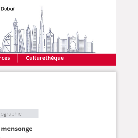
AF DUBAI
MEDIATHÈQUE
rces
Culturethèque
iographie
e mensonge