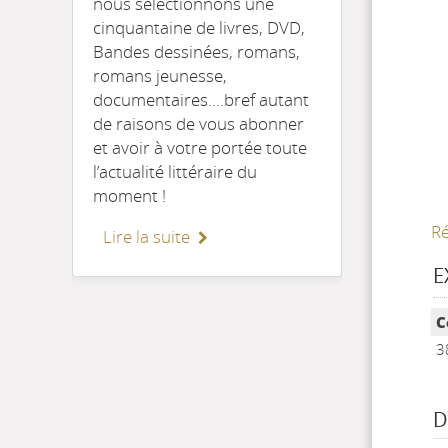
nous sélectionnons une
cinquantaine de livres, DVD,
Bandes dessinées, romans,
romans jeunesse,
documentaires….bref autant
de raisons de vous abonner
et avoir à votre portée toute
l’actualité littéraire du
moment !
Ré
Lire la suite
E
Li
C
3
D