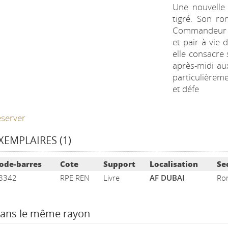
Une nouvelle
tigré. Son ro
Commandeur d
et pair à vie 
elle consacre 
après-midi au
particulièreme
et défe
server
XEMPLAIRES (1)
ste des exemplaires
ode-barres
Cote
Support
Localisation
Se
8342
RPE REN
Livre
AF DUBAI
Rom
ans le même rayon