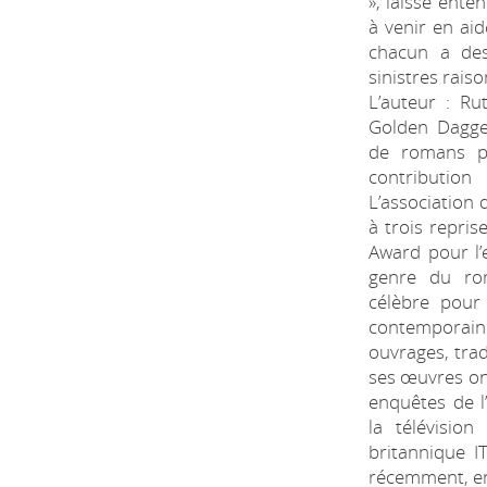
», laisse enten
à venir en aid
chacun a des
sinistres rais
L’auteur : R
Golden Dagger
de romans p
contribution
L’association 
à trois repris
Award pour l’
genre du rom
célèbre pour 
contemporaine
ouvrages, trad
ses œuvres ont
enquêtes de l
la télévision
britannique I
récemment, en