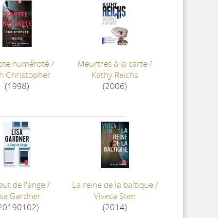
te numéroté
/
Meurtres à la carte
/
h Christopher
Kathy Reichs
(1998)
(2006)
aut de l'ange
/
La reine de la baltique
/
isa Gardner
Viveca Sten
20190102)
(2014)