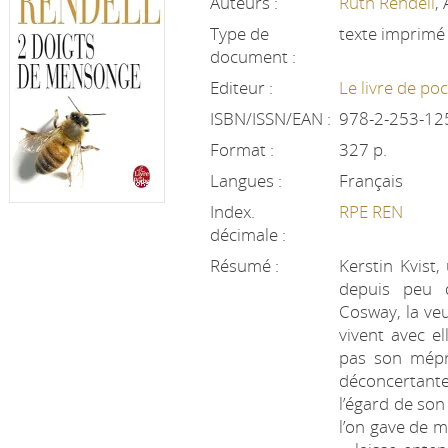
Auteurs :
Ruth Rendell
,
Type de
texte imprimé
document :
Editeur :
Le livre de po
ISBN/ISSN/EAN :
978-2-253-12
Format :
327 p.
Langues :
Français
Index.
RPE REN
décimale :
Résumé :
Kerstin Kvist,
depuis peu 
Cosway, la veuv
vivent avec el
pas son mépris
déconcertant
l’égard de son 
l’on gave de mé