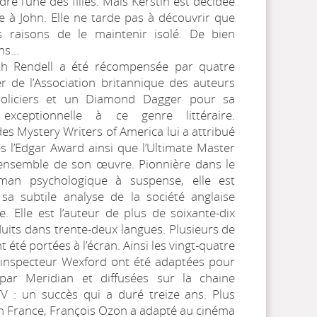
dre l’une des filles. Mais Kerstin est décidée
e à John. Elle ne tarde pas à découvrir que
 raisons de le maintenir isolé. De bien
ons…
uth Rendell a été récompensée par quatre
 de l’Association britannique des auteurs
oliciers et un Diamond Dagger pour sa
 exceptionnelle à ce genre littéraire.
des Mystery Writers of America lui a attribué
es l’Edgar Award ainsi que l’Ultimate Master
ensemble de son œuvre. Pionnière dans le
an psychologique à suspense, elle est
sa subtile analyse de la société anglaise
. Elle est l’auteur de plus de soixante-dix
uits dans trente-deux langues. Plusieurs de
 été portées à l’écran. Ainsi les vingt-quatre
’inspecteur Wexford ont été adaptées pour
 par Meridian et diffusées sur la chaine
TV : un succès qui a duré treize ans. Plus
 France, François Ozon a adapté au cinéma