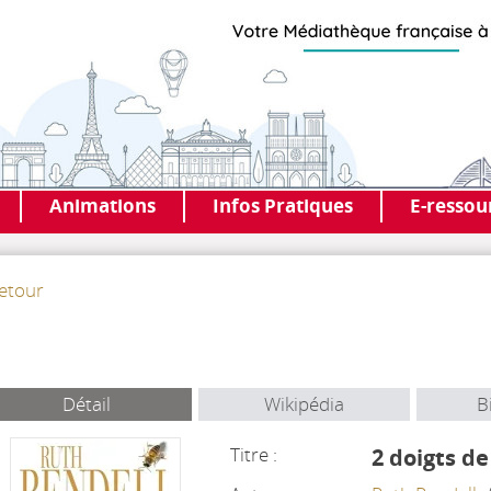
Animations
Infos Pratiques
E-ressou
etour
Détail
Wikipédia
B
Titre :
2 doigts d