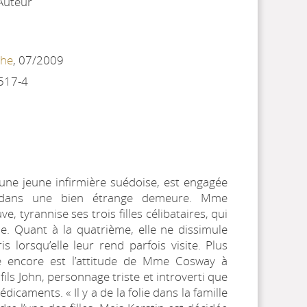
 Auteur
che
, 07/2009
517-4
 une jeune infirmière suédoise, est engagée
dans une bien étrange demeure. Mme
e, tyrannise ses trois filles célibataires, qui
le. Quant à la quatrième, elle ne dissimule
 lorsqu’elle leur rend parfois visite. Plus
e encore est l’attitude de Mme Cosway à
fils John, personnage triste et introverti que
dicaments. « Il y a de la folie dans la famille