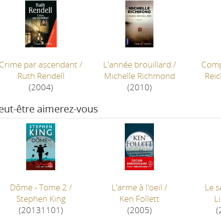
Crime par ascendant
/
L'année brouillard
/
Comp
Ruth Rendell
Michelle Richmond
Reic
(2004)
(2010)
eut-être aimerez-vous
Dôme - Tome 2
/
L'arme à l'oeil
/
Le s
Stephen King
Ken Follett
L
(20131101)
(2005)
(