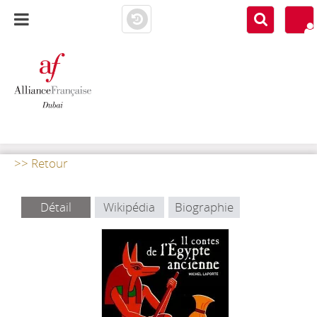
AF DUBAI
MEDIATHÈQUE
>> Retour
Détail
Wikipédia
Biographie