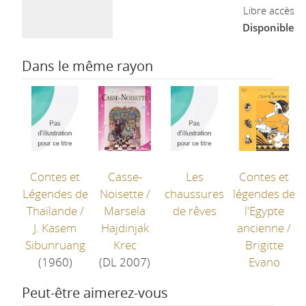
Libre accès
Disponible
Dans le même rayon
Contes et
Casse-
Les
Contes et
Légendes de
Noisette
/
chaussures
légendes de
Thaïlande
/
Marsela
de rêves
l'Egypte
J. Kasem
Hajdinjak
ancienne
/
Sibunruang
Krec
Brigitte
(1960)
(DL 2007)
Evano
Peut-être aimerez-vous