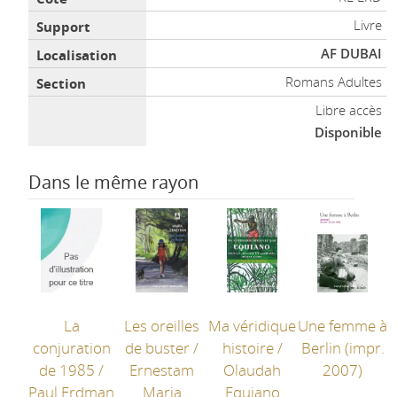
Livre
AF DUBAI
Romans Adultes
Libre accès
Disponible
Dans le même rayon
La
Les oreilles
Ma véridique
Une femme à
conjuration
de buster
/
histoire
/
Berlin
(impr.
de 1985
/
Ernestam
Olaudah
2007)
Paul Erdman
Maria
Equiano