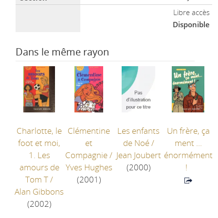
Libre accès
Disponible
Dans le même rayon
Charlotte, le
Clémentine
Les enfants
Un frère, ça
foot et moi,
et
de Noé
/
ment ...
1. Les
Compagnie
/
Jean Joubert
énormément
amours de
Yves Hughes
(2000)
!
Tom T
/
(2001)
Alan Gibbons
(2002)