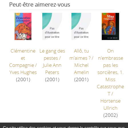
Peut-être aimerez-vous
Clémentine
Le gang des
Allô, tu
On
et
pestes
/
m'aimes ?
/
n'embrasse
Compagnie
/
Julie Ann
Michel
pas les
Yves Hughes
Peters
Amelin
sorcières, 1.
(2001)
(2001)
(2001)
Miss
Catastrophe
T
/
Hortense
Ullrich
(2002)
Ce site utilise des cookies et vous donne le contrôle sur ceux que