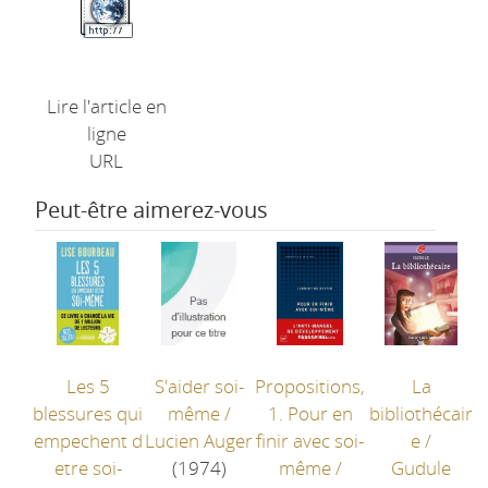
Lire l'article en
ligne
URL
Peut-être aimerez-vous
Les 5
S'aider soi-
Propositions,
La
blessures qui
même
/
1. Pour en
bibliothécair
empechent d
Lucien Auger
finir avec soi-
e
/
etre soi-
(1974)
même
/
Gudule