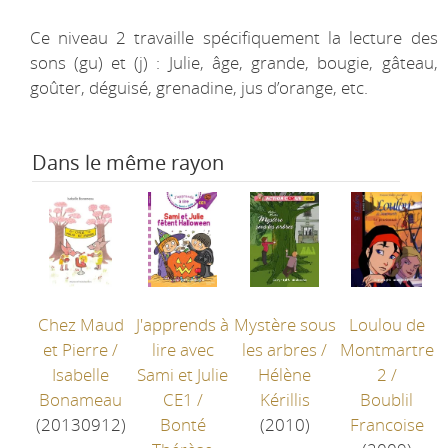
Ce niveau 2 travaille spécifiquement la lecture des
sons (gu) et (j) : Julie, âge, grande, bougie, gâteau,
goûter, déguisé, grenadine, jus d’orange, etc.
Dans le même rayon
Chez Maud
J'apprends à
Mystère sous
Loulou de
et Pierre
/
lire avec
les arbres
/
Montmartre
Isabelle
Sami et Julie
Hélène
2
/
Bonameau
CE1
/
Kérillis
Boublil
(20130912)
Bonté
(2010)
Francoise