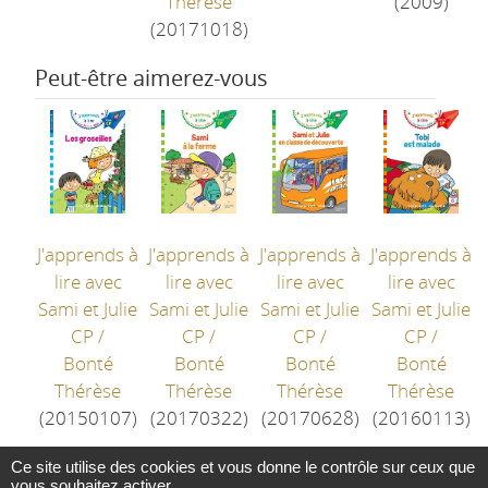
Thérèse
(2009)
(20171018)
Peut-être aimerez-vous
J'apprends à
J'apprends à
J'apprends à
J'apprends à
lire avec
lire avec
lire avec
lire avec
Sami et Julie
Sami et Julie
Sami et Julie
Sami et Julie
CP
/
CP
/
CP
/
CP
/
Bonté
Bonté
Bonté
Bonté
Thérèse
Thérèse
Thérèse
Thérèse
(20150107)
(20170322)
(20170628)
(20160113)
Ce site utilise des cookies et vous donne le contrôle sur ceux que
vous souhaitez activer