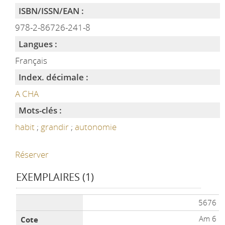
ISBN/ISSN/EAN :
978-2-86726-241-8
Langues :
Français
Index. décimale :
A CHA
Mots-clés :
habit
;
grandir
;
autonomie
Réserver
EXEMPLAIRES (1)
Liste des exemplaires
5676
Am 6