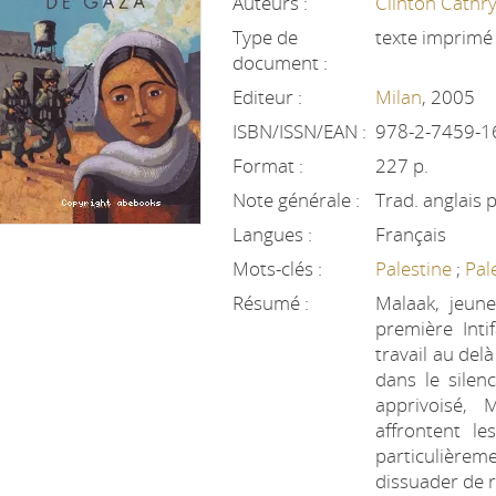
Auteurs :
Clinton Cathr
Type de
texte imprimé
document :
Editeur :
Milan
, 2005
ISBN/ISSN/EAN :
978-2-7459-1
Format :
227 p.
Note générale :
Trad. anglais 
Langues :
Français
Mots-clés :
Palestine
;
Pal
Résumé :
Malaak, jeune
première Inti
travail au delà
dans le silenc
apprivoisé, 
affrontent le
particulière
dissuader de 