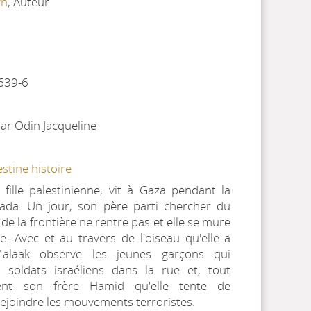
yn
, Auteur
639-6
par Odin Jacqueline
estine histoire
 fille palestinienne, vit à Gaza pendant la
fada. Un jour, son père parti chercher du
 de la frontière ne rentre pas et elle se mure
e. Avec et au travers de l'oiseau qu'elle a
Malaak observe les jeunes garçons qui
s soldats israéliens dans la rue et, tout
ment son frère Hamid qu'elle tente de
rejoindre les mouvements terroristes.