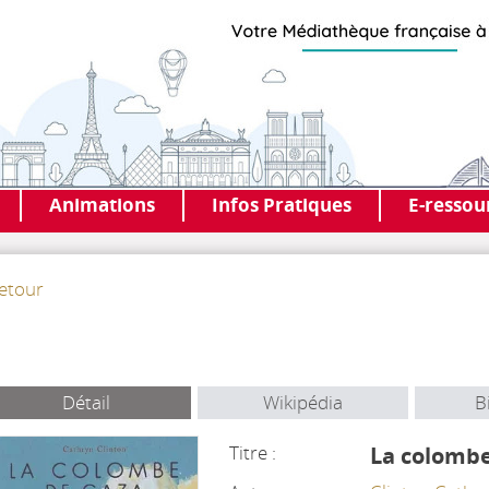
Animations
Infos Pratiques
E-ressou
etour
Détail
Wikipédia
B
Titre :
La colomb