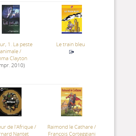
ur, 1. La peste
Le train bleu
animale
/
ma Clayton
impr. 2010)
ur de l'Afrique
/
Raimond le Cathare
/
rnard Nantet
François Corteggiani