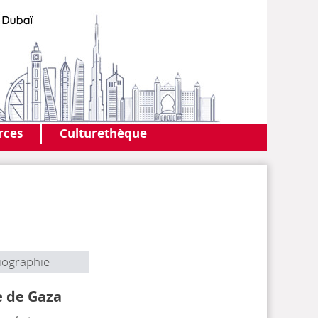
AF DUBAI
MEDIATHÈQUE
rces
Culturethèque
iographie
e de Gaza