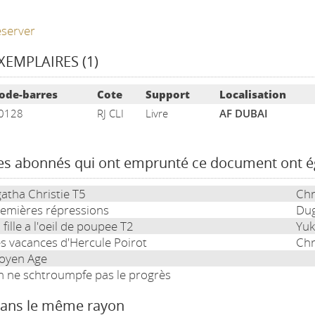
server
XEMPLAIRES (1)
ste des exemplaires
ode-barres
Cote
Support
Localisation
0128
RJ CLI
Livre
AF DUBAI
es abonnés qui ont emprunté ce document ont 
atha Christie T5
Chr
emières répressions
Dug
 fille a l'oeil de poupee T2
Yuk
s vacances d'Hercule Poirot
Chr
oyen Age
 ne schtroumpfe pas le progrès
ans le même rayon