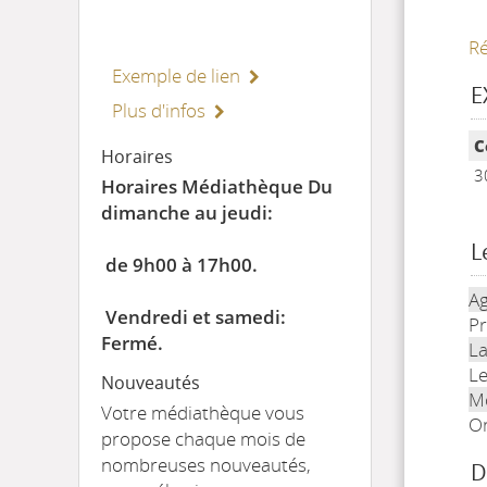
Ré
Exemple de lien
E
Plus d'infos
Li
C
Horaires
3
Horaires Médiathèque Du
dimanche au jeudi:
L
de 9h00 à 17h00.
Ag
Vendredi et samedi:
Pr
Fermé.
La
Le
Nouveautés
M
Votre médiathèque vous
On
propose chaque mois de
nombreuses nouveautés,
D