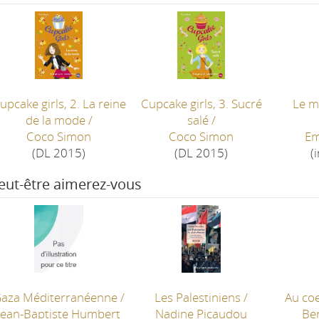
upcake girls, 2. La reine
Cupcake girls, 3. Sucré
Le m
de la mode
/
salé
/
Coco Simon
Coco Simon
Em
(DL 2015)
(DL 2015)
(
eut-être aimerez-vous
aza Méditerranéenne
/
Les Palestiniens
/
Au coe
Jean-Baptiste Humbert
Nadine Picaudou
Be