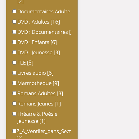
[2]
Documentaires Adulte
Documentaires Adulte
[5]
DVD : Adultes
DVD : Adultes
[16]
DVD : Documentaires
DVD : Documentaires
[8]
DVD : Enfants
DVD : Enfants
[6]
DVD : Jeunesse
DVD : Jeunesse
[3]
FLE
FLE
[8]
Livres audio
Livres audio
[6]
Marmothèque
Marmothèque
[9]
Romans Adultes
Romans Adultes
[3]
Romans Jeunes
Romans Jeunes
[1]
Théâtre & Poésie Jeunesse
Théâtre & Poésie
Jeunesse
[1]
Z_A_Ventiler_dans_Section
Z_A_Ventiler_dans_Section
[2]