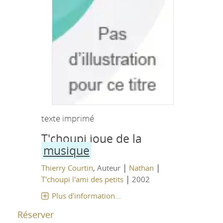
texte imprimé
T'choupi joue de la
musique
|
|
Thierry Courtin
, Auteur
Nathan
|
T'choupi l'ami des petits
2002
Plus d'information...
Réserver