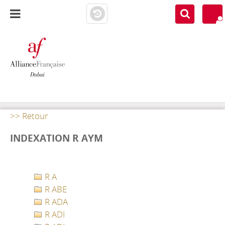
AF DUBAI
MEDIATHÈQUE
>> Retour
INDEXATION R AYM
R A
R ABE
R ADA
R ADI