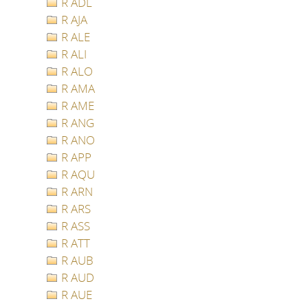
R ADL
R AJA
R ALE
R ALI
R ALO
R AMA
R AME
R ANG
R ANO
R APP
R AQU
R ARN
R ARS
R ASS
R ATT
R AUB
R AUD
R AUE