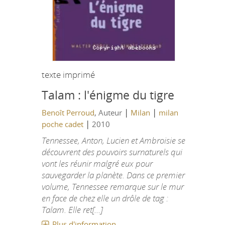
texte imprimé
Talam : l'énigme du tigre
|
|
Benoît Perroud
, Auteur
Milan
milan
|
poche cadet
2010
Tennessee, Anton, Lucien et Ambroisie se
découvrent des pouvoirs surnaturels qui
vont les réunir malgré eux pour
sauvegarder la planète. Dans ce premier
volume, Tennessee remarque sur le mur
en face de chez elle un drôle de tag :
Talam. Elle ret[...]
Plus d'information...