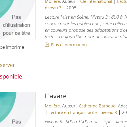
|
|
Molière
, Auteur
Clé international
Lectu
|
niveau 3
2005
Lecture Mise en Scène, Niveau 3 : 800 à
conçue pour les adolescents, cette collecti
en couleurs propose des adaptations d'oe
textes d'aujourd'hui pour découvrir le plais
Plus d'information...
xte imprimé
server
sponible
L'avare
Molière
, Auteur ;
Catherine Barnoud
, Ada
|
|
Lecture en français facile - niveau 3
20
Niveau 3 : 800 à 1000 mots – Spécialeme