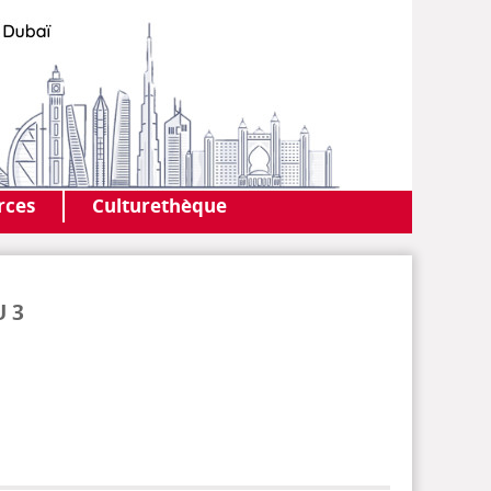
AF DUBAI
MEDIATHÈQUE
rces
Culturethèque
U 3