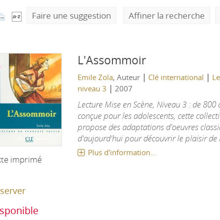
Faire une suggestion
Affiner la recherche
L'Assommoir
|
|
Emile Zola
, Auteur
Clé international
Le
|
niveau 3
2007
Lecture Mise en Scène, Niveau 3 : de 80
conçue pour les adolescents, cette collecti
propose des adaptations d'oeuvres classi
d'aujourd'hui pour découvrir le plaisir de li
Plus d'information...
xte imprimé
server
sponible