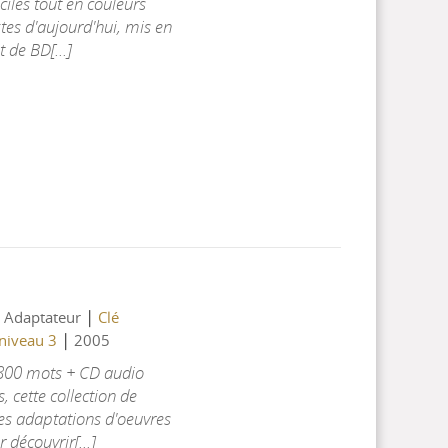
aciles tout en couleurs
tes d'aujourd'hui, mis en
 de BD[...]
|
, Adaptateur
Clé
|
 niveau 3
2005
 800 mots + CD audio
 cette collection de
des adaptations d'oeuvres
 découvrir[...]