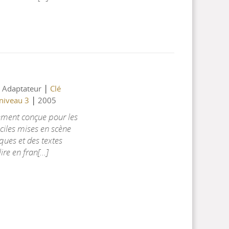
|
, Adaptateur
Clé
|
 niveau 3
2005
ement conçue pour les
aciles mises en scène
ques et des textes
re en fran[...]