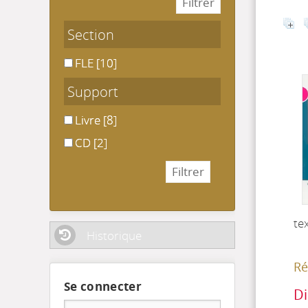
Section
FLE
FLE
[10]
Support
Livre
Livre
[8]
CD
CD
[2]
te
Historique
Ré
Se connecter
Di