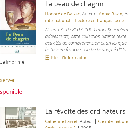
La peau de chagrin
Honoré de Balzac
, Auteur ;
Annie Bazin
, 
|
international
Lecture en français facile -
Niveau 3 : de 800 à 1000 mots Spécialem
adolescents, cette collection alterne texte 
activités de compréhension et un lexique
lecture en français. Un texte adapté d'Hono
Plus d'information...
xte imprimé
server
sponible
La révolte des ordinateurs
|
Catherine Favret
, Auteur
Clé internation
|
facile - niveau 3
2005