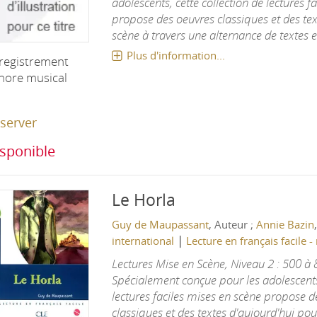
adolescents, cette collection de lectures f
propose des oeuvres classiques et des tex
scène à travers une alternance de textes et
Plus d'information...
registrement
nore musical
server
sponible
Le Horla
Guy de Maupassant
, Auteur ;
Annie Bazin
|
international
Lecture en français facile -
Lectures Mise en Scène, Niveau 2 : 500 à
Spécialement conçue pour les adolescents,
lectures faciles mises en scène propose 
classiques et des textes d'aujourd'hui pour