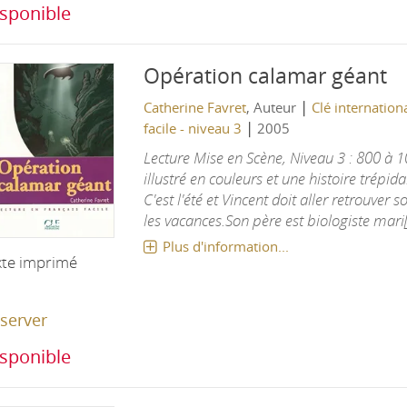
sponible
Opération calamar géant
|
Catherine Favret
, Auteur
Clé internation
|
facile - niveau 3
2005
Lecture Mise en Scène, Niveau 3 : 800 à
illustré en couleurs et une histoire trépi
C'est l'été et Vincent doit aller retrouve
les vacances.Son père est biologiste mari[.
Plus d'information...
xte imprimé
server
sponible