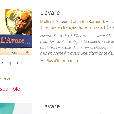
L'avare
Molière
, Auteur ;
Catherine Barnoud
, Ada
|
|
Lecture en français facile - niveau 3
20
Niveau 3 : 800 à 1000 mots – Livre + CD
pour les adolescents, cette collection de le
couleurs propose des oeuvres classiques e
mis en scène à travers une alternance de[.
Plus d'information...
xte imprimé
server
sponible
L'avare