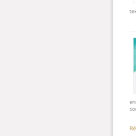
te
en
so
Ré