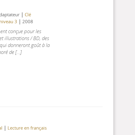
|
Adaptateur
Clé
|
 niveau 3
2008
ent conçue pour les
et illustrations / BD, des
 qui donneront goût à la
ré de [...]
|
al
Lecture en français