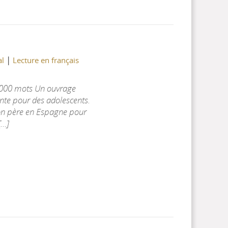
|
al
Lecture en français
 1000 mots Un ouvrage
dante pour des adolescents.
r son père en Espagne pour
..]