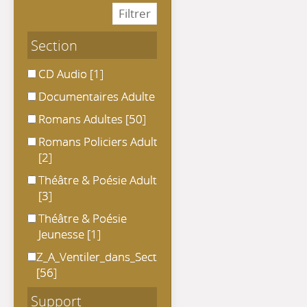
Section
CD Audio
CD Audio
[1]
Documentaires Adulte
Documentaires Adulte
[8]
Romans Adultes
Romans Adultes
[50]
Romans Policiers Adultes
Romans Policiers Adultes
[2]
Théâtre & Poésie Adulte
Théâtre & Poésie Adulte
[3]
Théâtre & Poésie Jeunesse
Théâtre & Poésie
Jeunesse
[1]
Z_A_Ventiler_dans_Section
Z_A_Ventiler_dans_Section
[56]
Support