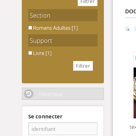
DOC
Section
Romans Adultes
Romans Adultes
[1]
Support
Livre
Livre
[1]
Historique
Se connecter
te