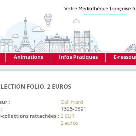
Animations
Infos Pratiques
E-ressou
LECTION FOLIO. 2 EUROS
eur :
Gallimard
 :
1625-0591
-collections rattachées :
2 EUR
2 euros