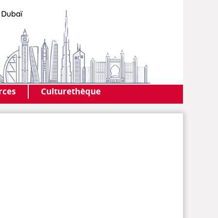
AF DUBAI
MEDIATHÈQUE
rces
Culturethèque