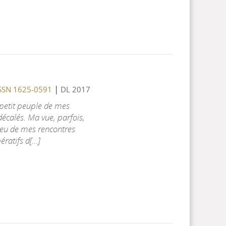
|
 ISSN 1625-0591
DL 2017
 petit peuple de mes
 décalés. Ma vue, parfois,
 jeu de mes rencontres
atifs d[...]