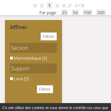
1
(1 - 3 / 3)
Par page :
25
50
100
200
affiner
Section
Marmothèque
Marmothèque
[3]
Support
Livre
Livre
[3]
Ce site utilise des cookies et vous donne le contrôle sur ceux que