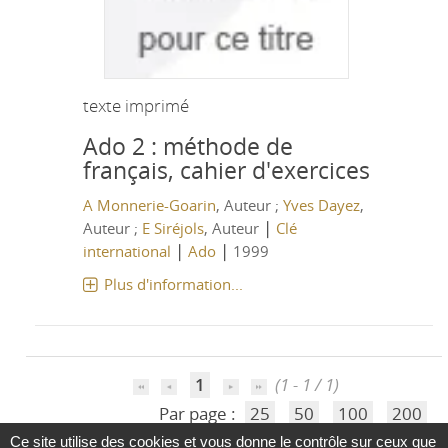
texte imprimé
Ado 2 : méthode de
français, cahier d'exercices
A Monnerie-Goarin
, Auteur ;
Yves Dayez
,
|
Auteur ;
E Siréjols
, Auteur
Clé
|
|
international
Ado
1999
Plus d'information...
1
(1 - 1 / 1)
Par page :
25
50
100
200
Ce site utilise des cookies et vous donne le contrôle sur ceux que