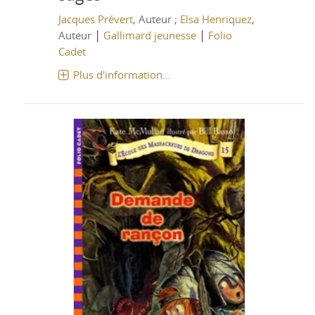
Jacques Prévert
, Auteur ;
Elsa Henriquez
,
|
|
Auteur
Gallimard jeunesse
Folio
Cadet
Plus d'information...