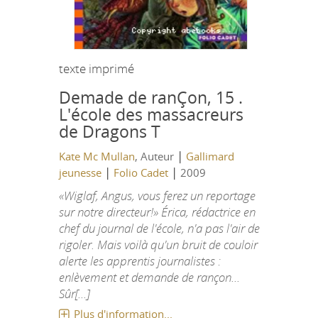
texte imprimé
Demade de ranÇon, 15 .
L'école des massacreurs
de Dragons T
|
Kate Mc Mullan
, Auteur
Gallimard
|
|
jeunesse
Folio Cadet
2009
«Wiglaf, Angus, vous ferez un reportage
sur notre directeur!» Érica, rédactrice en
chef du journal de l'école, n'a pas l'air de
rigoler. Mais voilà qu'un bruit de couloir
alerte les apprentis journalistes :
enlèvement et demande de rançon...
Sûr[...]
Plus d'information...