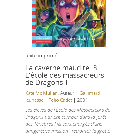
texte imprimé
La caverne maudite, 3.
L'école des massacreurs
de Dragons T
|
Kate Mc Mullan
, Auteur
Gallimard
|
|
jeunesse
Folio Cadet
2001
Les élèves de l'École des Massacreurs de
Dragons partent camper dans la forêt
des Ténèbres ! Ils sont chargés d'une
dangereuse mission : retrouver la grotte