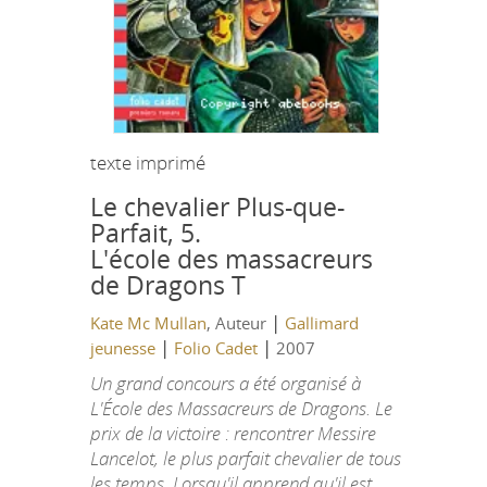
texte imprimé
Le chevalier Plus-que-
Parfait, 5.
L'école des massacreurs
de Dragons T
|
Kate Mc Mullan
, Auteur
Gallimard
|
|
jeunesse
Folio Cadet
2007
Un grand concours a été organisé à
L'École des Massacreurs de Dragons. Le
prix de la victoire : rencontrer Messire
Lancelot, le plus parfait chevalier de tous
les temps. Lorsqu'il apprend qu'il est