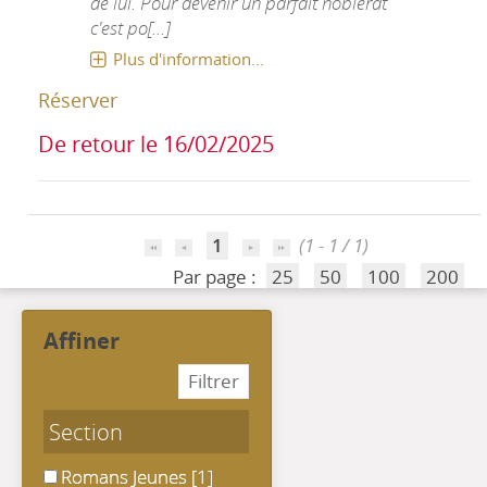
de lui. Pour devenir un parfait noblerat
c'est po[...]
Plus d'information...
Réserver
De retour le 16/02/2025
1
(1 - 1 / 1)
Par page :
25
50
100
200
affiner
Section
Romans Jeunes
Romans Jeunes
[1]