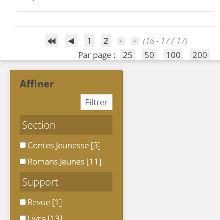
1
2
(16 - 17 / 17)
Par page :
25
50
100
200
affiner
Section
Contes Jeunesse
Contes Jeunesse
[3]
Romans Jeunes
Romans Jeunes
[11]
Support
Revue
Revue
[1]
Livre
Livre
[13]