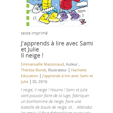
texte imprimé
J'apprends à lire avec Sami
et Julie
Il neige !
Emmanuelle Massonaud
, Auteur ;
|
Thérèse Bonté
, Illustrateur
Hachette
|
Education
J'apprends à lire avec Sami et
|
Julie
DL 2016
l neige, il neige ! Hourra ! Sami et Julie
vont pouvoir faire de la luge, fabriquer
un bonhomme de neige, faire une
bataille de boule de neige, et.... Attendez
les amis ! Il faut d’abord bien se couvrir…