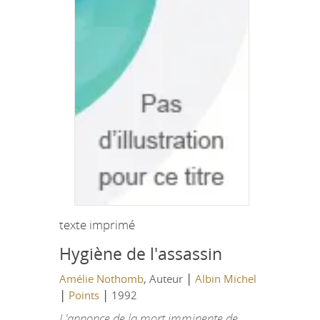
texte imprimé
Hygiène de l'assassin
|
Amélie Nothomb
, Auteur
Albin Michel
|
|
Points
1992
L'annonce de la mort imminente de