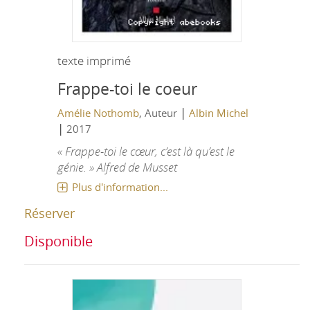
texte imprimé
Frappe-toi le coeur
|
Amélie Nothomb
, Auteur
Albin Michel
|
2017
« Frappe-toi le cœur, c’est là qu’est le
génie. » Alfred de Musset
Plus d'information...
Réserver
Disponible