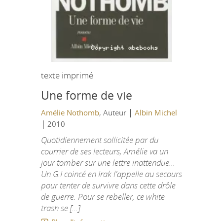
texte imprimé
Une forme de vie
|
Amélie Nothomb
, Auteur
Albin Michel
|
2010
Quotidiennement sollicitée par du
courrier de ses lecteurs, Amélie va un
jour tomber sur une lettre inattendue...
Un G.I coincé en Irak l'appelle au secours
pour tenter de survivre dans cette drôle
de guerre. Pour se rebeller, ce white
trash se [...]