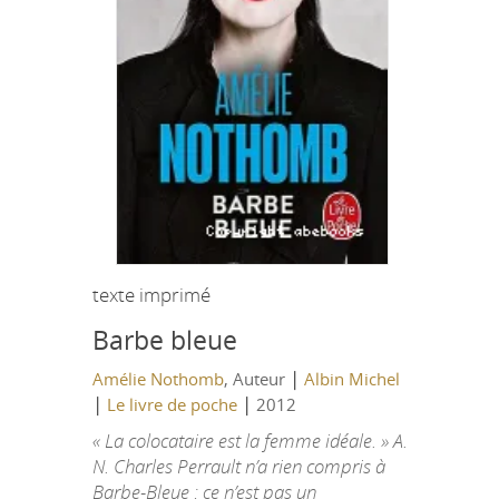
texte imprimé
Barbe bleue
|
Amélie Nothomb
, Auteur
Albin Michel
|
|
Le livre de poche
2012
« La colocataire est la femme idéale. » A.
N. Charles Perrault n’a rien compris à
Barbe-Bleue : ce n’est pas un