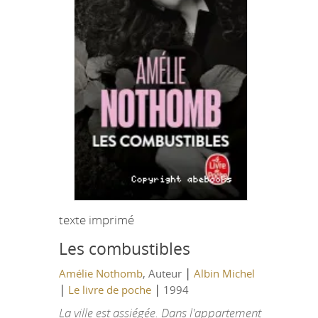
texte imprimé
Les combustibles
|
Amélie Nothomb
, Auteur
Albin Michel
|
|
Le livre de poche
1994
La ville est assiégée. Dans l'appartement