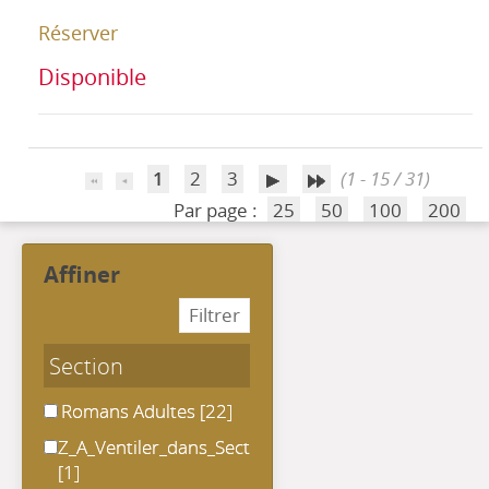
Réserver
Disponible
1
2
3
(1 - 15 / 31)
Par page :
25
50
100
200
affiner
Section
Romans Adultes
Romans Adultes
[22]
Z_A_Ventiler_dans_Section
Z_A_Ventiler_dans_Section
[1]