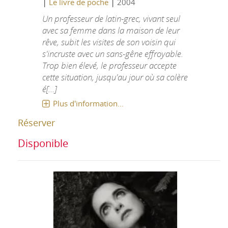
|
|
Le livre de poche
2004
Un professeur de latin-grec, vivant seul
avec sa femme dans la maison de leur
rêve, subit les visites de son voisin qui
s'incruste avec un sans-gêne effroyable.
Trop bien élevé, le professeur accepte
cette situation, jusqu'au jour où sa colère
é[...]
Plus d'information...
Réserver
Disponible