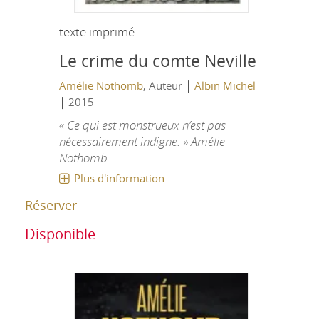
texte imprimé
Le crime du comte Neville
|
Amélie Nothomb
, Auteur
Albin Michel
|
2015
« Ce qui est monstrueux n’est pas
nécessairement indigne. » Amélie
Nothomb
Plus d'information...
Réserver
Disponible