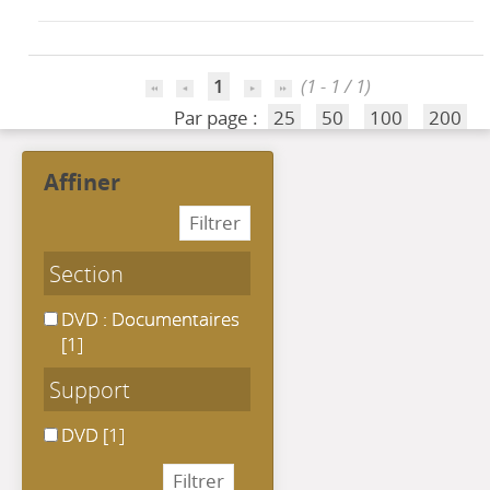
1
(1 - 1 / 1)
Par page :
25
50
100
200
affiner
Section
DVD : Documentaires
DVD : Documentaires
[1]
Support
DVD
DVD
[1]