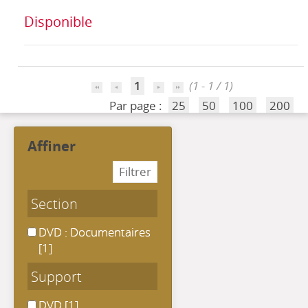
Disponible
1
(1 - 1 / 1)
Par page :
25
50
100
200
affiner
Section
DVD : Documentaires
DVD : Documentaires
[1]
Support
DVD
DVD
[1]