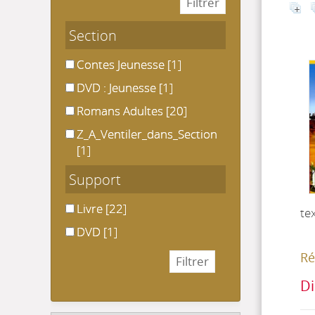
Section
Contes Jeunesse
Contes Jeunesse
[1]
DVD : Jeunesse
DVD : Jeunesse
[1]
Romans Adultes
Romans Adultes
[20]
Z_A_Ventiler_dans_Section
Z_A_Ventiler_dans_Section
[1]
Support
Livre
Livre
[22]
te
DVD
DVD
[1]
Ré
Di