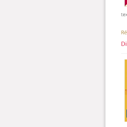
te
Ré
Di