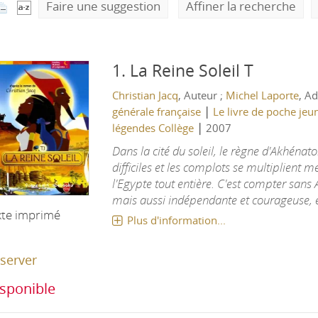
Faire une suggestion
Affiner la recherche
1.
La Reine Soleil T
Christian Jacq
, Auteur ;
Michel Laporte
, A
|
générale française
Le livre de poche je
|
légendes Collège
2007
Dans la cité du soleil, le règne d'Akhénat
difficiles et les complots se multiplient m
l'Egypte tout entière. C'est compter sans 
mais aussi indépendante et courageuse, el
xte imprimé
Plus d'information...
server
sponible