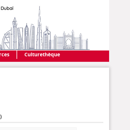
AF DUBAI
MEDIATHÈQUE
rces
Culturethèque
)