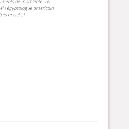
ments de mort lente. Tel
uel l'égyptologue américain
ès ancie[...]