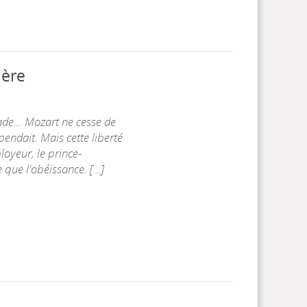
ière
de... Mozart ne cesse de
ndait. Mais cette liberté
oyeur, le prince-
ue l'obéissance. [...]