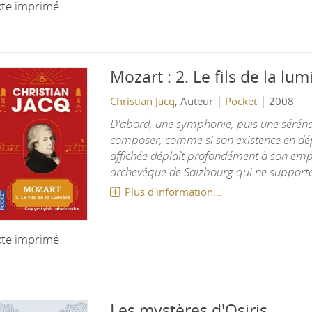
xte imprimé
Mozart : 2. Le fils de la lum
|
|
Christian Jacq
, Auteur
Pocket
2008
D'abord, une symphonie, puis une séréna
composer, comme si son existence en dépe
affichée déplaît profondément à son empl
archevêque de Salzbourg qui ne supporte q
Plus d'information...
xte imprimé
Les mystères d'Osiris