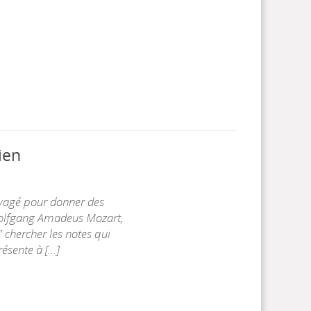
ien
oyagé pour donner des
e Wolfgang Amadeus Mozart,
 chercher les notes qui
sente à [...]