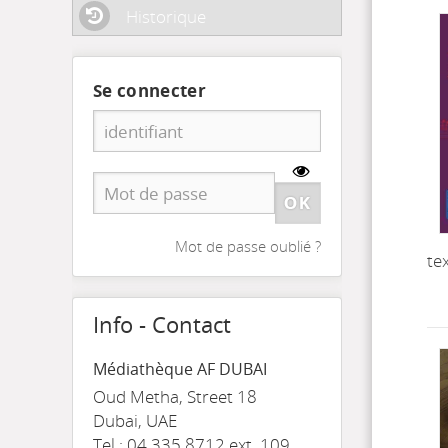
Historique
Se connecter
Mot de passe oublié ?
te
Info - Contact
Médiathèque AF DUBAI
Oud Metha, Street 18
Dubai, UAE
Tel.: 04 335 8712 ext. 109