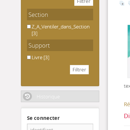
Section
Z_A_Ventiler_dans_Section
Z_A_Ventiler_dans_Section
[3]
Support
Livre
Livre
[3]
te
Historique
Ré
Di
Se connecter