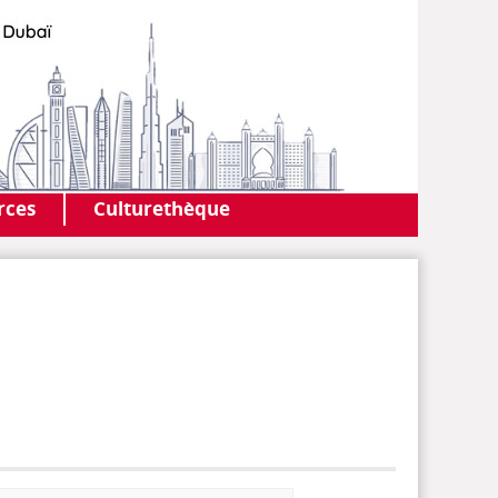
AF DUBAI
MEDIATHÈQUE
rces
Culturethèque