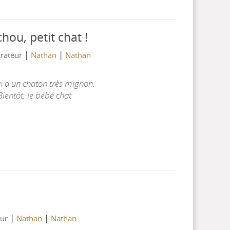
chou, petit chat !
|
|
strateur
Nathan
Nathan
i a un chaton très mignon.
Bientôt, le bébé chat
|
|
eur
Nathan
Nathan