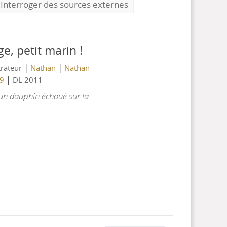
Interroger des sources externes
e, petit marin !
|
|
strateur
Nathan
Nathan
|
69
DL 2011
 un dauphin échoué sur la