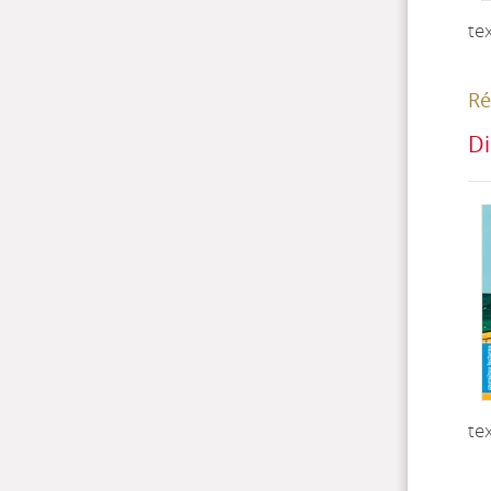
te
Ré
Di
te