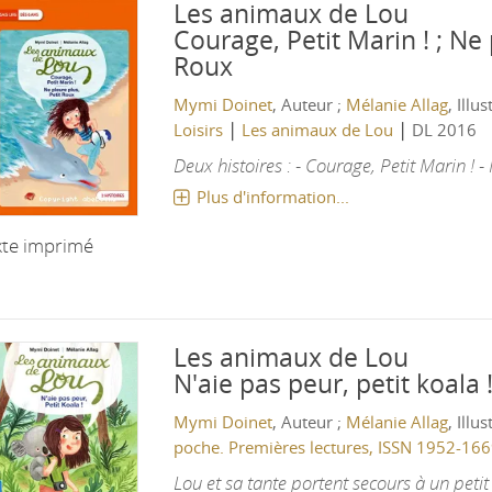
Les animaux de Lou
Courage, Petit Marin ! ; Ne 
Roux
Mymi Doinet
, Auteur ;
Mélanie Allag
, Illu
|
|
Loisirs
Les animaux de Lou
DL 2016
Deux histoires : - Courage, Petit Marin ! -
Plus d'information...
xte imprimé
Les animaux de Lou
N'aie pas peur, petit koala 
Mymi Doinet
, Auteur ;
Mélanie Allag
, Illu
poche. Premières lectures, ISSN 1952-16
Lou et sa tante portent secours à un petit