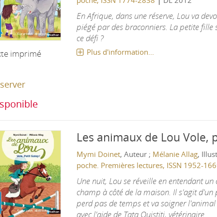
poche, ISSN 1774-2838
DL 2012
En Afrique, dans une réserve, Lou va devo
piégé par des braconniers. La petite fille 
ce défi ?
Plus d'information...
xte imprimé
server
sponible
Les animaux de Lou
Vole, p
Mymi Doinet
, Auteur ;
Mélanie Allag
, Illu
poche. Premières lectures, ISSN 1952-16
Une nuit, Lou se réveille en entendant un 
champ à côté de la maison. Il s'agit d'un
perd pas de temps et va soigner l'animal 
avec l'aide de Tata Ouistiti, vétérinaire.