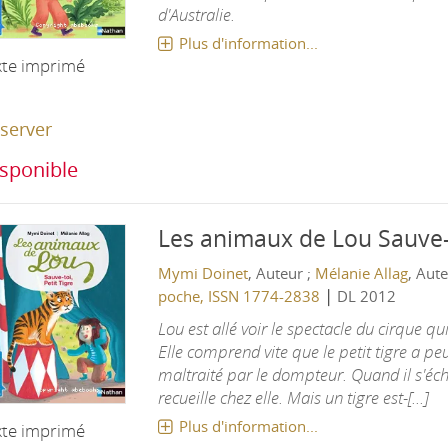
d'Australie.
Plus d'information...
xte imprimé
server
sponible
Les animaux de Lou
Sauve-t
Mymi Doinet
, Auteur ;
Mélanie Allag
, Aut
|
poche, ISSN 1774-2838
DL 2012
Lou est allé voir le spectacle du cirque qui 
Elle comprend vite que le petit tigre a peur
maltraité par le dompteur. Quand il s'éc
recueille chez elle. Mais un tigre est-[...]
Plus d'information...
xte imprimé