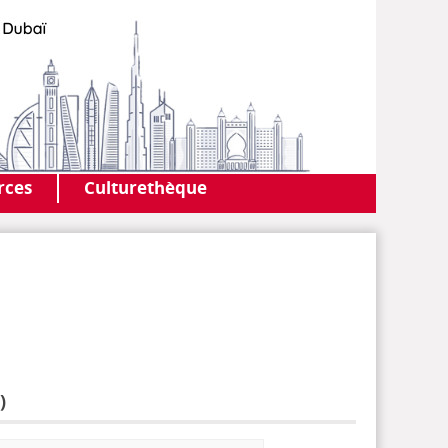
AF DUBAI
MEDIATHÈQUE
rces
Culturethèque
)