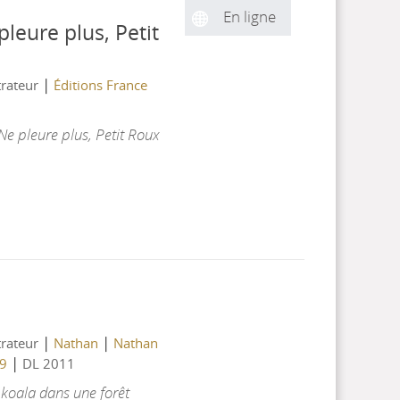
En ligne
pleure plus, Petit
|
strateur
Éditions France
 Ne pleure plus, Petit Roux
!
|
|
strateur
Nathan
Nathan
|
69
DL 2011
 koala dans une forêt