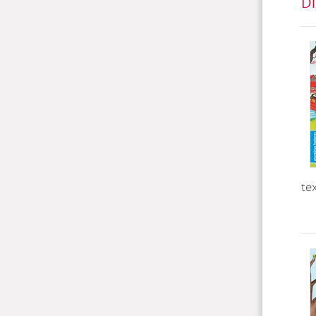
Di
te