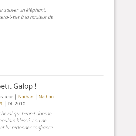
ir sauver un éléphant,
sera-t-elle à la hauteur de
etit Galop !
|
|
strateur
Nathan
Nathan
|
69
DL 2010
cheval qui hennit dans le
 poulain blessé. Lou ne
et lui redonner confiance