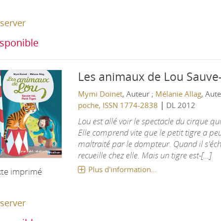
server
sponible
Les animaux de Lou
Sauve-t
Mymi Doinet
, Auteur ;
Mélanie Allag
, Aut
|
poche, ISSN 1774-2838
DL 2012
Lou est allé voir le spectacle du cirque qui 
Elle comprend vite que le petit tigre a peur
maltraité par le dompteur. Quand il s'éc
recueille chez elle. Mais un tigre est-[...]
Plus d'information...
xte imprimé
server