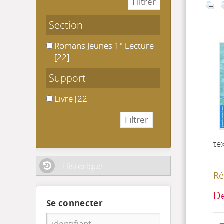
Section
Romans Jeunes 1° Lecture
Romans Jeunes 1° Lecture
[22]
Support
Livre
Livre
[22]
te
Historique
Ré
De
Se connecter